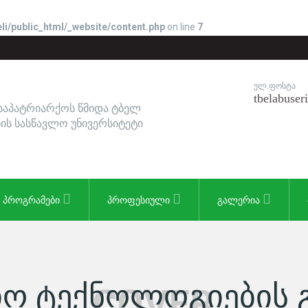
li/public_html/_website/content.php
on line
7
ᲔᲚ.ᲤᲝᲡᲢᲐ
tbelabuse
 საპატრიარქოს წმიდა ტბელ
ის სასწავლო უნივერსიტეტი
ᲞᲠᲝᲒᲠᲐᲛᲔᲑᲘ
ᲞᲠᲝᲤᲔᲡᲘᲣᲚᲘ
ᲒᲐᲚᲔᲠᲘᲐ
ᲘᲝ ᲢᲔᲥᲜᲝᲚᲝᲒᲘᲔᲑᲘᲡ 