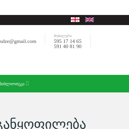
ᲛᲝᲑᲘᲚᲣᲠᲘ
risdze@gmail.com
595 17 14 65
591 40 81 90
ᲑᲘᲑᲚᲘᲝᲗᲔᲙᲐ
ᲒᲐᲜᲧᲝᲤᲘᲚᲔᲑᲐ