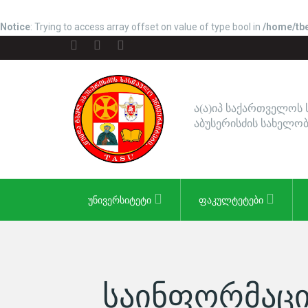
Notice
: Trying to access array offset on value of type bool in
/home/tbe
ა(ა)იპ საქართველოს
აბუსერისძის სახელობ
ᲣᲜᲘᲕᲔᲠᲡᲘᲢᲔᲢᲘ
ᲤᲐᲙᲣᲚᲢᲔᲢᲔᲑᲘ
ᲡᲐᲘᲜᲤᲝᲠᲛᲐᲪ