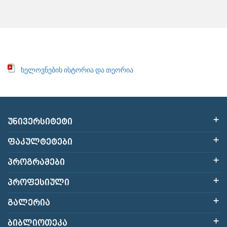
ხელოვნების ისტორია და თეორია
ᲣᲜᲘᲕᲔᲠᲡᲘᲢᲔᲢᲘ
ᲤᲐᲙᲣᲚᲢᲔᲢᲔᲑᲘ
ᲞᲠᲝᲒᲠᲐᲛᲔᲑᲘ
ᲞᲠᲝᲤᲔᲡᲘᲣᲚᲘ
ᲒᲐᲚᲔᲠᲘᲐ
ᲑᲘᲑᲚᲘᲝᲗᲔᲙᲐ