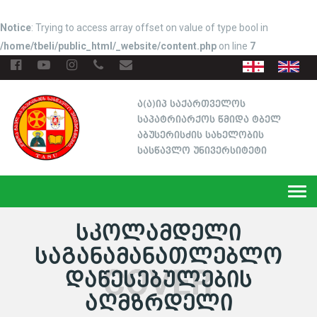
Notice
: Trying to access array offset on value of type bool in
/home/tbeli/public_html/_website/content.php
on line
7
ა(ა)იპ საქართველოს
საპატრიარქოს წმიდა ტბელ
აბუსერისძის სახელობის
სასწავლო უნივერსიტეტი
Togg
navi
ᲡᲙᲝᲚᲐᲛᲓᲔᲚᲘ
ᲡᲐᲒᲐᲜᲐᲛᲐᲜᲐᲗᲚᲔᲑᲚᲝ
ᲓᲐᲬᲔᲡᲔᲑᲣᲚᲔᲑᲘᲡ
ᲐᲦᲛᲖᲠᲓᲔᲚᲘ