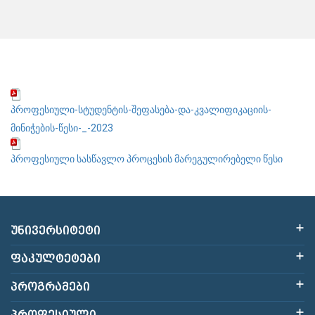
პროფესიული-სტუდენტის-შეფასება-და-კვალიფიკაციის-
მინიჭების-წესი-_-2023
პროფესიული სასწავლო პროცესის მარეგულირებელი წესი
ᲣᲜᲘᲕᲔᲠᲡᲘᲢᲔᲢᲘ
ᲤᲐᲙᲣᲚᲢᲔᲢᲔᲑᲘ
ᲞᲠᲝᲒᲠᲐᲛᲔᲑᲘ
ᲞᲠᲝᲤᲔᲡᲘᲣᲚᲘ