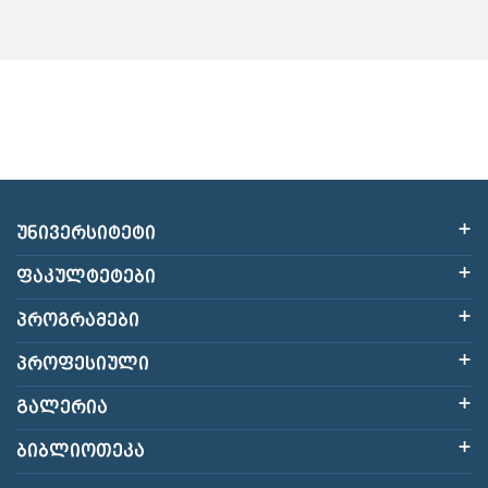
ᲣᲜᲘᲕᲔᲠᲡᲘᲢᲔᲢᲘ
ᲤᲐᲙᲣᲚᲢᲔᲢᲔᲑᲘ
ᲞᲠᲝᲒᲠᲐᲛᲔᲑᲘ
ᲞᲠᲝᲤᲔᲡᲘᲣᲚᲘ
ᲒᲐᲚᲔᲠᲘᲐ
ᲑᲘᲑᲚᲘᲝᲗᲔᲙᲐ